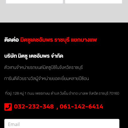
ติดต่อ
มิตซูเตชอัมพร ราชบุรี แยกบางแพ
บริษัท มิตซู เตชอัมพร จำกัด
ตัวแทนจำหน่ายรถยนต์มิตซูบิชิในจังหวัดราชบุรี
การันตีด้วยรางวัลผู้จำหน่ายยอดเยี่ยมหลายปีซ้อน
ที่อยู่: 128 หมู่
1 ถนน เพชรเกษม ตำบล วังเย็น
อำเภอ บางแพ จังหวัด
ราชบุรี 70160
032-232-348 , 061-142-6414