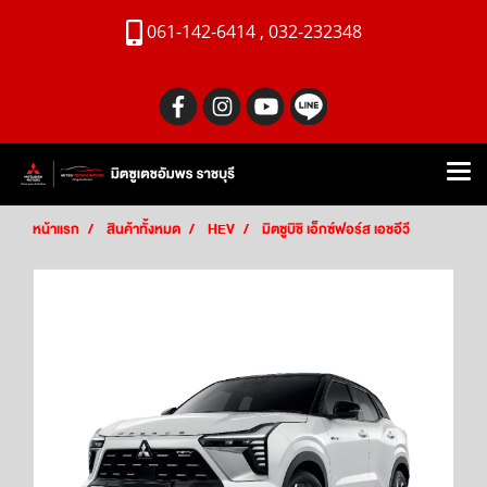
061-142-6414 , 032-232348
หน้าแรก
สินค้าทั้งหมด
HEV
มิตซูบิชิ เอ็กซ์ฟอร์ส เอชอีวี