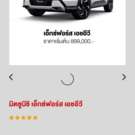
มิตซูบิชิ เอ็กซ์ฟอร์ส เอชอีวี