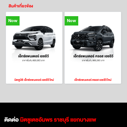
สินค้าเกี่ยวข้อง
New
New
มิตซูบิชิ เอ็กซ์แพนเดอร์ เอชอีวี ใหม่
เอ็กซ์แพนเดอร์ ครอส เอชอีวี ใหม่
ติดต่อ
มิตซูเตชอัมพร ราชบุรี แยกบางแพ