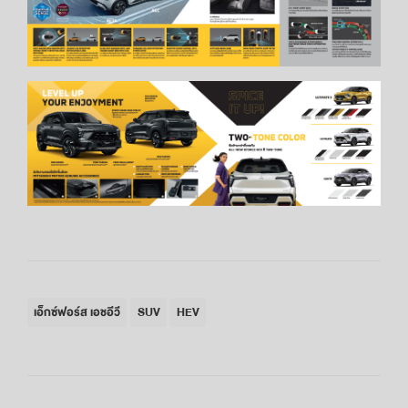
เอ็กซ์ฟอร์ส เอชอีวี
SUV
HEV