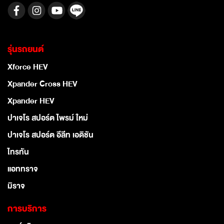
รุ่นรถยนต์
Xforce HEV
Xpander Cross HEV
Xpander HEV
ปาเจโร สปอร์ต ไพรม์ ใหม่
ปาเจโร สปอร์ต อีลีท เอดิชัน
ไทรทัน
แอททราจ
มิราจ
การบริการ