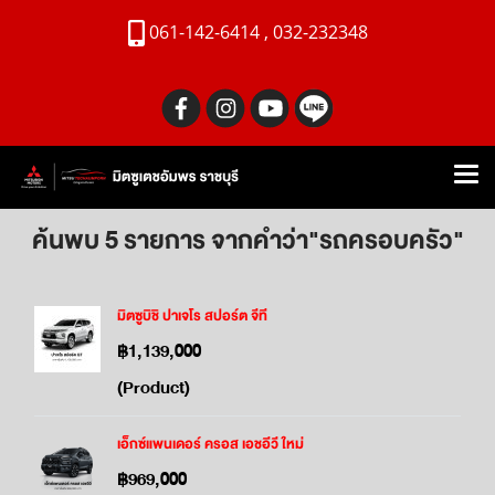
061-142-6414 , 032-232348
ค้นพบ 5 รายการ จากคำว่า"รถครอบครัว"
มิตซูบิชิ ปาเจโร สปอร์ต จีที
฿1,139,000
(Product)
เอ็กซ์แพนเดอร์ ครอส เอชอีวี ใหม่
฿969,000